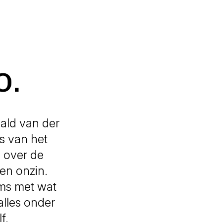
o.
ald van der
s van het
 over de
en onzin.
oms met wat
lles onder
f.