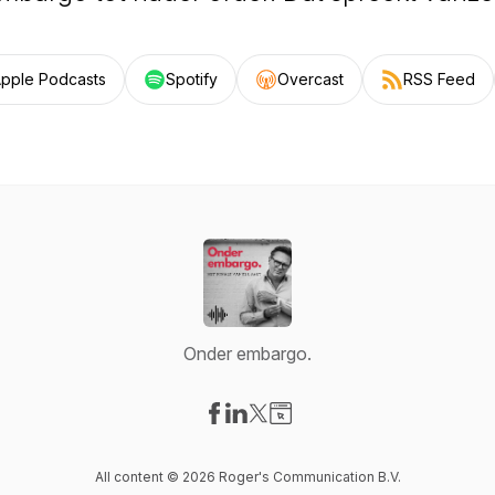
pple Podcasts
Spotify
Overcast
RSS Feed
Onder embargo.
Visit our Facebook page
Visit our LinkedIn page
Visit our X-com page
Visit our Website page
All content © 2026 Roger's Communication B.V.