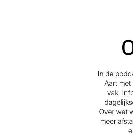
O
In de podc
Aart met
vak. In
dagelijks
Over wat w
meer afst
e